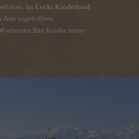
behalten. Im
Lucki Kinderland
rn dem ungetrübten
00
erlernen Ihre Kinder unter