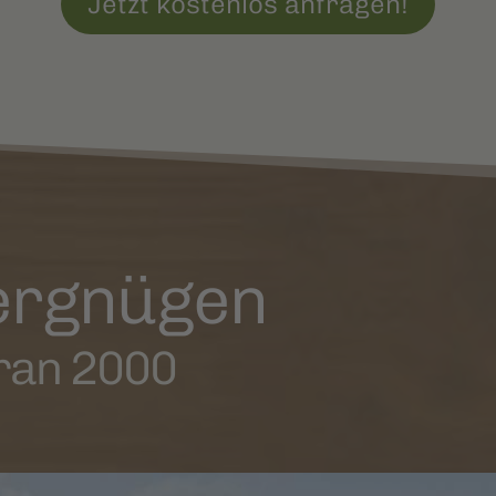
Jetzt kostenlos anfragen!
vergnügen
eran 2000